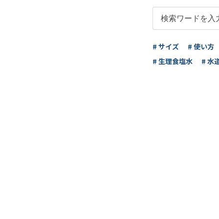
# サイズ
# 使い方
# 生理食塩水
# 水