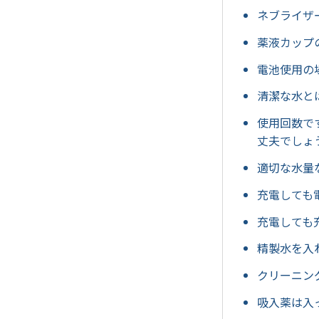
ネブライザ
薬液カップ
電池使用の
清潔な水と
使用回数で
丈夫でしょ
適切な水量
充電しても
充電しても
精製水を入
クリーニン
吸入薬は入