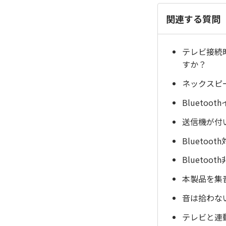
関連する質問
テレビ接続
すか？
ネックスピ
Blueto
送信機が付
Blueto
Blueto
本製品を集
音は拾わない
テレビと連