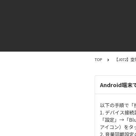
TOP
【J072】
Android
以下の手順で「
1. デバイス接続
「設定」→「Bl
アイコン）をタ
2. 音量同期設